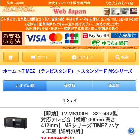
カート
ログイン
検索
ホーム
＞
TIMEZ （テレビスタンド）
＞
スタンダード MSシリーズ
おすすめ順
価格順
新着順
1-3 / 3
【即納】TV-MS100H 32～43V型
対応テレビ台【横幅1000mm高さ
412mm】 MSシリーズ TIMEZ ハヤ
ミ工産【送料無料】
14,980円(税込)