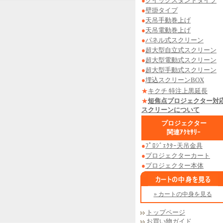
●
クイックスタンドタイプ
●
壁掛タイプ
●
天吊手動巻上げ
●
天吊電動巻上げ
●
パネル式スクリーン
●
超大型自立式スクリーン
●
超大型電動式スクリーン
●
超大型手動式スクリーン
●
埋込スクリーンBOX
★
キクチ 特注上黒延長
★
短焦点プロジェクター対
スクリーンについて
プロジェクター
関連ｱｸｾｻﾘｰ
●
ﾌﾟﾛｼﾞｪｸﾀｰ天吊金具
●
プロジェクターカート
●
プロジェクター本体
» カートの中身を見る
トップページ
お買い物ガイド