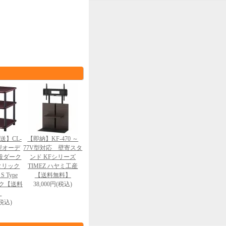
送】CL-
【即納】KF-470 ～
テ型オーデ
77V型対応 壁寄スタ
段ダーク
ンド KFシリーズ
タリック
TIMEZ ハヤミ工産
 Type
【送料無料】
ック【送料
38,000円(税込)
】
(税込)