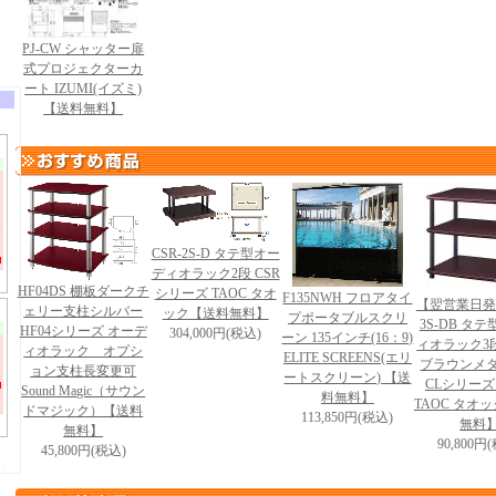
PJ-CW シャッター扉
式プロジェクターカ
ート IZUMI(イズミ)
【送料無料】
CSR-2S-D タテ型オー
ディオラック2段 CSR
HF04DS 棚板ダークチ
シリーズ TAOC タオ
F135NWH フロアタイ
【翌営業日発
ェリー支柱シルバー
ック【送料無料】
プポータブルスクリ
3S-DB タ
HF04シリーズ オーデ
304,000円(税込)
ーン 135インチ(16：9)
ィオラック3
ィオラック オプシ
ELITE SCREENS(エリ
ブラウンメ
ョン支柱長変更可
ートスクリーン) 【送
CLシリーズ S
Sound Magic（サウン
料無料】
TAOC タオ
ドマジック）【送料
113,850円(税込)
無料
無料】
90,800円
45,800円(税込)