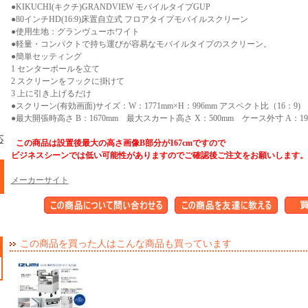
●KIKUCHI(キクチ)GRANDVIEW モバイルタイプGUP
●80インチHD(16:9)床置自立式 フロアタイプモバイルスクリーン
●使用生地：グランヴューホワイト
●軽量・コンパクトで持ち運びが容易なモバイルタイプのスクリーン。
●簡単セッティング
1 センターポールを立て
2 スクリーンをフックに掛けて
3 上に引き上げるだけ
●スクリーン(有効画面)サイズ：W：1771mm×H：996mm アスペクト比（16：9)
●最大開張時高さ B：1670mm 最大スカート高さ X：500mm ケース外寸 A：193
応
この商品は設置後最大の高さ画像B部分が167cmですので
ビジネスシーンでは低い可能性がありますのでご確認後ご注文をお願いします。
メーカーサイト
この商品を買った人はこんな商品も買っています