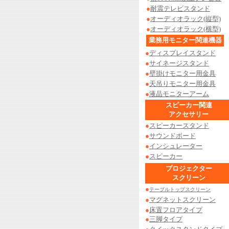
●
耐震テレビスタンド
●
オーディオラック(縦型)
●
オーディオラック(横型)
業務用モニター関連機器
●
ディスプレイスタンド
●
サイネージスタンド
●
壁掛けモニター用金具
●
天吊りモニター用金具
●
液晶モニターアーム
スピーカー関連
アクセサリー
●
スピーカースタンド
●
サウンドボード
●
インシュレーター
●
スピーカー
プロジェクター
スクリーン
●
テーブルトップスクリーン
●
マグネットスクリーン
●
床置フロアタイプ
●
三脚タイプ