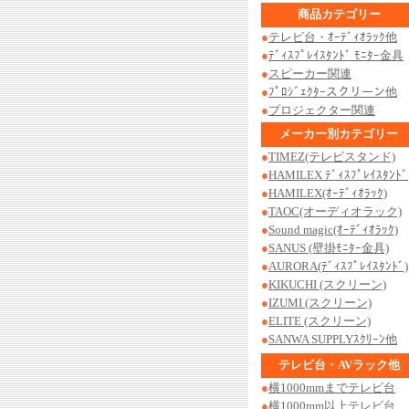
商品カテゴリー
●
テレビ台・ｵｰﾃﾞｨｵﾗｯｸ他
●
ﾃﾞｨｽﾌﾟﾚｲｽﾀﾝﾄﾞ ﾓﾆﾀｰ金具
●
スピーカー関連
●
ﾌﾟﾛｼﾞｪｸﾀｰスクリーン他
●
プロジェクター関連
メーカー別カテゴリー
●
TIMEZ(テレビスタンド)
●
HAMILEX ﾃﾞｨｽﾌﾟﾚｲｽﾀﾝﾄﾞ
●
HAMILEX(ｵｰﾃﾞｨｵﾗｯｸ)
●
TAOC(オーディオラック)
●
Sound magic(ｵｰﾃﾞｨｵﾗｯｸ)
●
SANUS (壁掛ﾓﾆﾀｰ金具)
●
AURORA(ﾃﾞｨｽﾌﾟﾚｲｽﾀﾝﾄﾞ)
●
KIKUCHI (スクリーン)
●
IZUMI (スクリーン)
●
ELITE (スクリーン)
●
SANWA SUPPLYｽｸﾘｰﾝ他
テレビ台・AVラック他
●
横1000mmまでテレビ台
●
横1000mm以上テレビ台