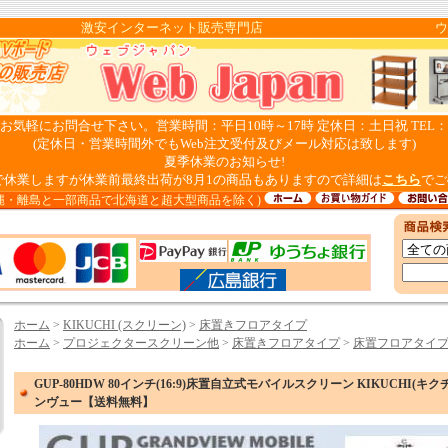
pan 激安インターネット販売専門店 ウェブ
気軽にお問合せ下さい。営業時間：平日10時～17時 定休日：土日祝 TEL：082-
(定休日・営業時間外でもWeb注文受付及びメール対応は致します)
夏季休業のお知らせ!
日まで休業しますが休業前最終出荷が8月1の商品もありますので詳細は
こちら
でご
縄・離島と一部商品で北海道と超大型商品を除く)
ホーム
>
KIKUCHI (スクリーン)
>
床置きフロアタイプ
ホーム
>
プロジェクタースクリーン他
>
床置きフロアタイプ
>
床置フロアタイプ(1
GUP-80HDW 80インチ(16:9)床置自立式モバイルスクリーン KIKUCHI(キク
ンヴュー【送料無料】