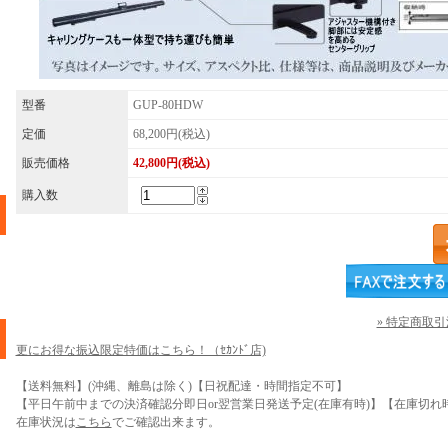
型番
GUP-80HDW
定価
68,200円(税込)
販売価格
42,800円(税込)
購入数
» 特定商取
更にお得な振込限定特価はこちら！（ｾｶﾝﾄﾞ店)
【送料無料】(沖縄、離島は除く)【日祝配達・時間指定不可】
【平日午前中までの決済確認分即日or翌営業日発送予定(在庫有時)】【在庫切れ時
在庫状況は
こちら
でご確認出来ます。