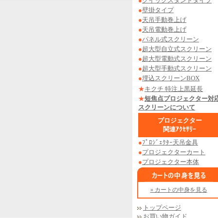
●
クイックスタンドタイプ
●
壁掛タイプ
●
天吊手動巻上げ
●
天吊電動巻上げ
●
パネル式スクリーン
●
超大型自立式スクリーン
●
超大型電動式スクリーン
●
超大型手動式スクリーン
●
埋込スクリーンBOX
★
キクチ 特注上黒延長
★
短焦点プロジェクター対
スクリーンについて
プロジェクター
関連ｱｸｾｻﾘｰ
●
ﾌﾟﾛｼﾞｪｸﾀｰ天吊金具
●
プロジェクターカート
●
プロジェクター本体
» カートの中身を見る
トップページ
お買い物ガイド