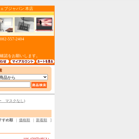
ジャパン 本店
557-2404
確認をお願いします。
ー マスクなし)
すすめ順
|
価格順
|
新着順
]