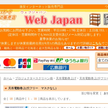
pan 激安インターネット販売専門店 ウェブ
気軽にお問合せ下さい。営業時間：平日10時～17時 定休日：土日祝 TEL：082-
(定休日・営業時間外でもWeb注文受付及びメール対応は致します)
夏季休業のお知らせ!
日まで休業しますが休業前最終出荷が8月1の商品もありますので詳細は
こちら
でご
縄・離島と一部商品で北海道と超大型商品を除く)
ホーム
>
プロジェクタースクリーン他
>
天吊電動巻上げ
>
天吊電動巻上げ(フリ
天吊電動巻上げ(フリー マスクなし)
並び順を変更
[
お
全 [
18
] 商品中 [
1
-
18
] 商品を表示しています。