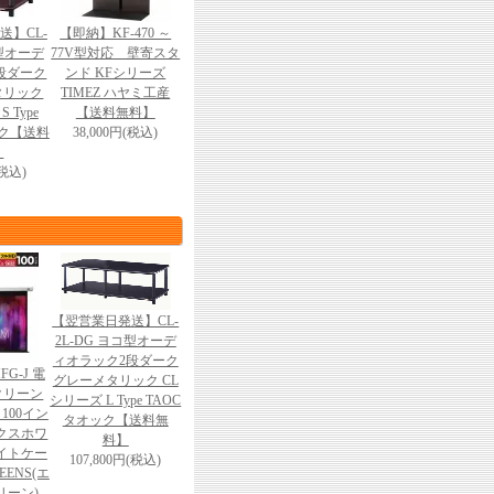
送】CL-
【即納】KF-470 ～
テ型オーデ
77V型対応 壁寄スタ
段ダーク
ンド KFシリーズ
タリック
TIMEZ ハヤミ工産
 Type
【送料無料】
ック【送料
38,000円(税込)
】
(税込)
【翌営業日発送】CL-
2L-DG ヨコ型オーデ
ィオラック2段ダーク
HFG-J 電
グレーメタリック CL
クリーン
シリーズ L Type TAOC
100イン
タオック【送料無
マックスホワ
料】
ワイトケー
107,800円(税込)
REENS(エ
リーン)