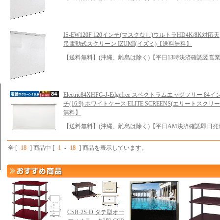
IS-EW120F 120インチ(マスクなし)ウルトラHD4K/8K対応天
吊電動式スクリーン IZUMI(イズミ)【送料無料】
【送料無料】(沖縄、離島は除く)【平日13時決済確認翌営業
Electric84XHFG-J-Edgefree スペクトラムエッジフリー 84イ
チ(16:9) ホワイトケース ELITE SCREENS(エリートスクリ
無料】
【送料無料】(沖縄、離島は除く)【平日AM決済確認即日発
全 [
18
] 商品中 [
1
-
18
] 商品を表示しています。
CSR-2S-D タテ型オー