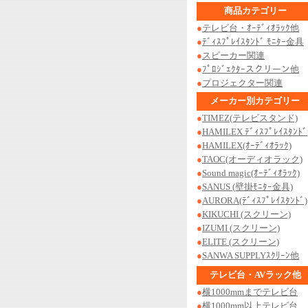
商品カテゴリー
●
テレビ台・ｵｰﾃﾞｨｵﾗｯｸ他
●
ﾃﾞｨｽﾌﾟﾚｲｽﾀﾝﾄﾞ ﾓﾆﾀｰ金具
●
スピーカー関連
●
ﾌﾟﾛｼﾞｪｸﾀｰスクリーン他
●
プロジェクター関連
メーカー別カテゴリー
●
TIMEZ(テレビスタンド)
●
HAMILEX ﾃﾞｨｽﾌﾟﾚｲｽﾀﾝﾄﾞ
●
HAMILEX(ｵｰﾃﾞｨｵﾗｯｸ)
●
TAOC(オーディオラック)
●
Sound magic(ｵｰﾃﾞｨｵﾗｯｸ)
●
SANUS (壁掛ﾓﾆﾀｰ金具)
●
AURORA(ﾃﾞｨｽﾌﾟﾚｲｽﾀﾝﾄﾞ)
●
KIKUCHI (スクリーン)
●
IZUMI (スクリーン)
●
ELITE (スクリーン)
●
SANWA SUPPLYｽｸﾘｰﾝ他
テレビ台・AVラック他
●
横1000mmまでテレビ台
●
横1000mm以上テレビ台