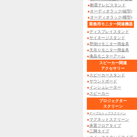
●
耐震テレビスタンド
●
オーディオラック(縦型)
●
オーディオラック(横型)
業務用モニター関連機器
●
ディスプレイスタンド
●
サイネージスタンド
●
壁掛けモニター用金具
●
天吊りモニター用金具
●
液晶モニターアーム
スピーカー関連
アクセサリー
●
スピーカースタンド
●
サウンドボード
●
インシュレーター
●
スピーカー
プロジェクター
スクリーン
●
テーブルトップスクリーン
●
マグネットスクリーン
●
床置フロアタイプ
●
三脚タイプ