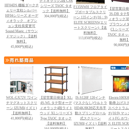
ディオラック2段 CSR
HF04DS 棚板ダークチ
シリーズ TAOC タオ
F135NWH フロアタイ
【翌営業日発
ェリー支柱シルバー
ック【送料無料】
プポータブルスクリ
3S-DB タ
HF04シリーズ オーデ
304,000円(税込)
ーン 135インチ(16：9)
ィオラック3
ィオラック オプシ
ELITE SCREENS(エリ
ブラウンメ
ョン支柱長変更可
ートスクリーン) 【送
CLシリーズ S
Sound Magic（サウン
料無料】
TAOC タオ
ドマジック）【送料
113,850円(税込)
無料
無料】
90,800円
45,800円(税込)
WOL-GX72V 72イン
【翌営業日発送】XL-
IS-S120F 120インチ
Electric100X
チマグネットスクリ
4S-WL タテ型オーデ
(マスクなし)ウルトラ
動巻上げス
ーン IZUMI(イズミ)
ィオラック4段ライト
HD4K/8K対応天吊手
スペクトラム 
【送料無料】
ウッド XLシリーズ S
動スプリングロール
チ(16:9) 
41,800円(税込)
Type TAOC タオック
式スクリーン
イトFG ホ
【送料無料】
IZUMI(イズミ)【送料
ス ELITE SC
164,000円(税込)
無料】
リートスク