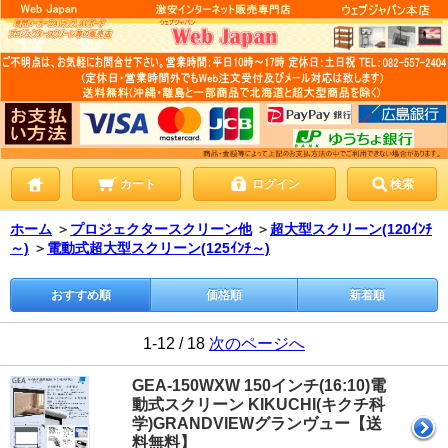
カート
ログイン
検索
ホーム
＞
プロジェクタースクリーン他
＞
超大型スクリーン(120ｲﾝﾁ
～)
＞
電動式超大型スクリーン(125ｲﾝﾁ～)
おすすめ順
価格順
新着順
1-12 / 18
次のページへ
GEA-150WXW 150インチ(16:10)電
動式スクリーン KIKUCHI(キクチ科
学)GRANDVIEWグランヴュー【送
料無料】