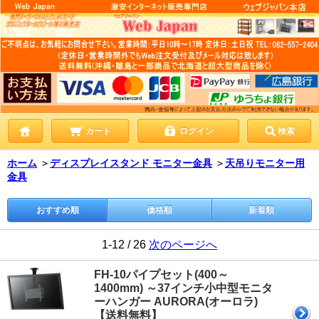
カート
ログイン
検索
ホーム
＞
ディスプレイスタンド モニター金具
＞
天吊りモニター用
金具
おすすめ順
価格順
新着順
1-12 / 26
次のページへ
FH-10パイプセット(400～
1400mm) ～37インチ小中型モニタ
ーハンガー AURORA(オーロラ)
【送料無料】