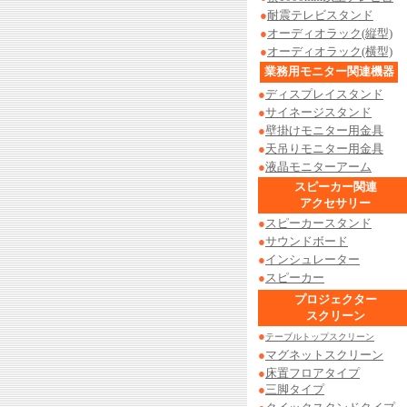
●
耐震テレビスタンド
●
オーディオラック(縦型)
●
オーディオラック(横型)
業務用モニター関連機器
●
ディスプレイスタンド
●
サイネージスタンド
●
壁掛けモニター用金具
●
天吊りモニター用金具
●
液晶モニターアーム
スピーカー関連
アクセサリー
●
スピーカースタンド
●
サウンドボード
●
インシュレーター
●
スピーカー
プロジェクター
スクリーン
●
テーブルトップスクリーン
●
マグネットスクリーン
●
床置フロアタイプ
●
三脚タイプ