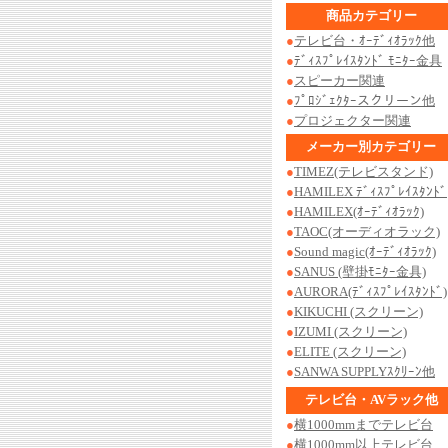
商品カテゴリー
●
テレビ台・ｵｰﾃﾞｨｵﾗｯｸ他
●
ﾃﾞｨｽﾌﾟﾚｲｽﾀﾝﾄﾞ ﾓﾆﾀｰ金具
●
スピーカー関連
●
ﾌﾟﾛｼﾞｪｸﾀｰスクリーン他
●
プロジェクター関連
メーカー別カテゴリー
●
TIMEZ(テレビスタンド)
●
HAMILEX ﾃﾞｨｽﾌﾟﾚｲｽﾀﾝﾄﾞ
●
HAMILEX(ｵｰﾃﾞｨｵﾗｯｸ)
●
TAOC(オーディオラック)
●
Sound magic(ｵｰﾃﾞｨｵﾗｯｸ)
●
SANUS (壁掛ﾓﾆﾀｰ金具)
●
AURORA(ﾃﾞｨｽﾌﾟﾚｲｽﾀﾝﾄﾞ)
●
KIKUCHI (スクリーン)
●
IZUMI (スクリーン)
●
ELITE (スクリーン)
●
SANWA SUPPLYｽｸﾘｰﾝ他
テレビ台・AVラック他
●
横1000mmまでテレビ台
●
横1000mm以上テレビ台