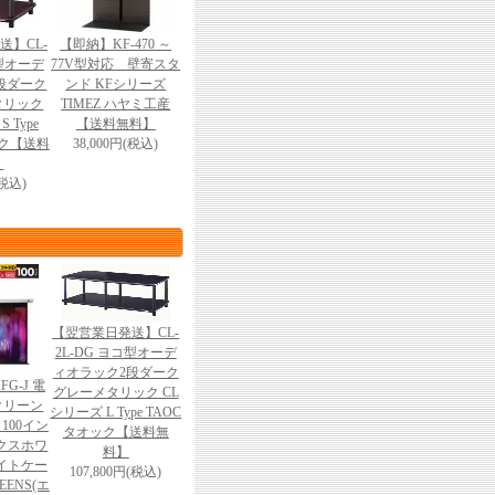
送】CL-
【即納】KF-470 ～
テ型オーデ
77V型対応 壁寄スタ
段ダーク
ンド KFシリーズ
タリック
TIMEZ ハヤミ工産
 Type
【送料無料】
ック【送料
38,000円(税込)
】
(税込)
【翌営業日発送】CL-
2L-DG ヨコ型オーデ
ィオラック2段ダーク
HFG-J 電
グレーメタリック CL
クリーン
シリーズ L Type TAOC
100イン
タオック【送料無
マックスホワ
料】
ワイトケー
107,800円(税込)
REENS(エ