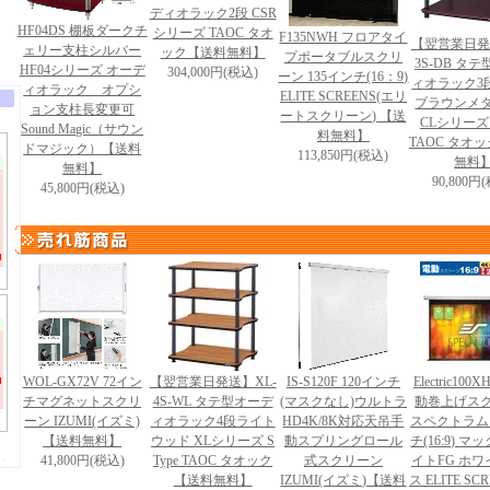
ディオラック2段 CSR
HF04DS 棚板ダークチ
シリーズ TAOC タオ
F135NWH フロアタイ
【翌営業日発
ェリー支柱シルバー
ック【送料無料】
プポータブルスクリ
3S-DB タ
HF04シリーズ オーデ
304,000円(税込)
ーン 135インチ(16：9)
ィオラック3
ィオラック オプシ
ELITE SCREENS(エリ
ブラウンメ
ョン支柱長変更可
ートスクリーン) 【送
CLシリーズ S
Sound Magic（サウン
料無料】
TAOC タオ
ドマジック）【送料
113,850円(税込)
無料
無料】
90,800円
45,800円(税込)
WOL-GX72V 72イン
【翌営業日発送】XL-
IS-S120F 120インチ
Electric100X
チマグネットスクリ
4S-WL タテ型オーデ
(マスクなし)ウルトラ
動巻上げス
ーン IZUMI(イズミ)
ィオラック4段ライト
HD4K/8K対応天吊手
スペクトラム 
【送料無料】
ウッド XLシリーズ S
動スプリングロール
チ(16:9) 
41,800円(税込)
Type TAOC タオック
式スクリーン
イトFG ホ
【送料無料】
IZUMI(イズミ)【送料
ス ELITE SC