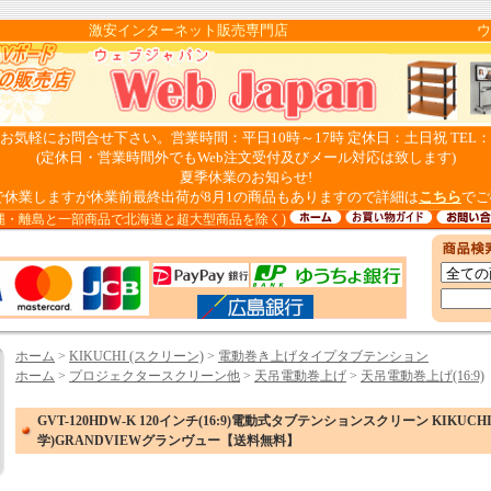
pan 激安インターネット販売専門店 ウェブ
気軽にお問合せ下さい。営業時間：平日10時～17時 定休日：土日祝 TEL：082-
(定休日・営業時間外でもWeb注文受付及びメール対応は致します)
夏季休業のお知らせ!
日まで休業しますが休業前最終出荷が8月1の商品もありますので詳細は
こちら
でご
縄・離島と一部商品で北海道と超大型商品を除く)
ホーム
>
KIKUCHI (スクリーン)
>
電動巻き上げタイプタブテンション
ホーム
>
プロジェクタースクリーン他
>
天吊電動巻上げ
>
天吊電動巻上げ(16:9)
GVT-120HDW-K 120インチ(16:9)電動式タブテンションスクリーン KIKUC
学)GRANDVIEWグランヴュー【送料無料】