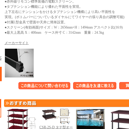
●赤外線リモコン標準装備の電動スクリーン。
●タブテンション機能により優れた平面性を実現。
上下左右にテンションをかけるタブテンション機構により高い平面性を
実現。(ボトムバーについているダイヤルにてワイヤーの張り具合の調整可能)
●付属L型金具で壁面や天井に簡単設置。
●スクリーン(有効画面)サイズ：W：2656mm×H：1494mm アスペクト比(16:9)
●最大上黒高 X：400mm ケース外寸 C：3142mm 重量：24.5kg
メーカーサイト
応
CSR-2S-D タテ型オー