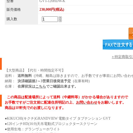
型番
GVT-120HDW-K
販売価格
230,000円(税込)
購入数
» 特定商取
【大型商品】【代引・時間指定不可】
送料：
送料無料
(沖縄、離島は除きますので、お手数ですが事前にお問い合わせ
納期：
決済確認後2～3営業日後発送予定
(在庫有時)
在庫：
在庫状況は
こちら
でご確認出来ます。
この商品は配達場所によって送料（中継料等）がかかる場合がありますので
お手数ですがご注文前に配達住所明記の上、
お問い合わせ
をお願いします。
商品は1F軒先でのお渡しになります。
●KIKUCHI(キクチ)GRANDVIEW 電動タイプ タブテンション GVT
●120インチHD(16:9)天吊電動式プロジェクタースクリーン
●使用生地：グランヴューホワイト