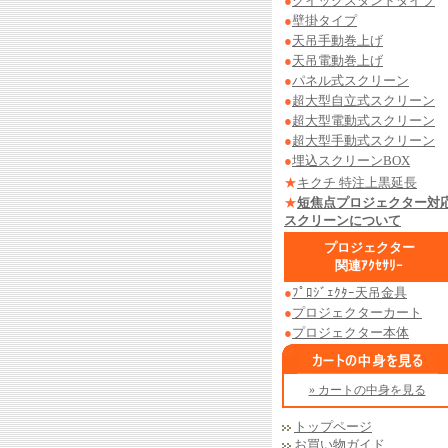
●
クイックスタンドタイプ
●
壁掛タイプ
●
天吊手動巻上げ
●
天吊電動巻上げ
●
パネル式スクリーン
●
超大型自立式スクリーン
●
超大型電動式スクリーン
●
超大型手動式スクリーン
●
埋込スクリーンBOX
★
キクチ 特注上黒延長
★
短焦点プロジェクター対
スクリーンについて
プロジェクター
関連ｱｸｾｻﾘｰ
●
ﾌﾟﾛｼﾞｪｸﾀｰ天吊金具
●
プロジェクターカート
●
プロジェクター本体
» カートの中身を見る
トップページ
お買い物ガイド